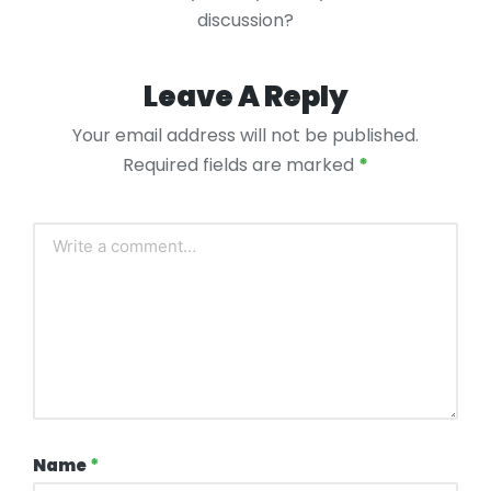
discussion?
Leave A Reply
Your email address will not be published.
Required fields are marked
*
Name
*