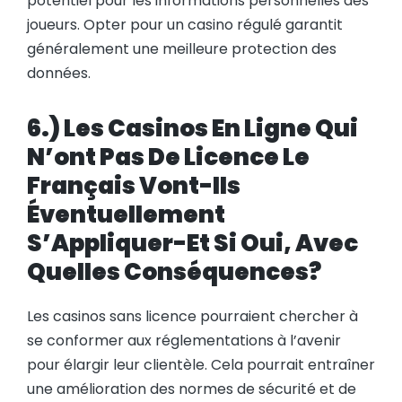
potentiel pour les informations personnelles des
joueurs. Opter pour un casino régulé garantit
généralement une meilleure protection des
données.
6.) Les Casinos En Ligne Qui
N’ont Pas De Licence Le
Français Vont-Ils
Éventuellement
S’Appliquer-Et Si Oui, Avec
Quelles Conséquences?
Les casinos sans licence pourraient chercher à
se conformer aux réglementations à l’avenir
pour élargir leur clientèle. Cela pourrait entraîner
une amélioration des normes de sécurité et de