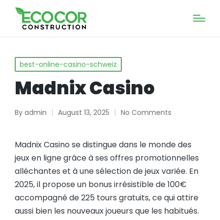
best-online-casino-schweiz
Madnix Casino
By
admin
August 13, 2025
No Comments
Madnix Casino se distingue dans le monde des
jeux en ligne grâce à ses offres promotionnelles
alléchantes et à une sélection de jeux variée. En
2025, il propose un bonus irrésistible de 100€
accompagné de 225 tours gratuits, ce qui attire
aussi bien les nouveaux joueurs que les habitués.