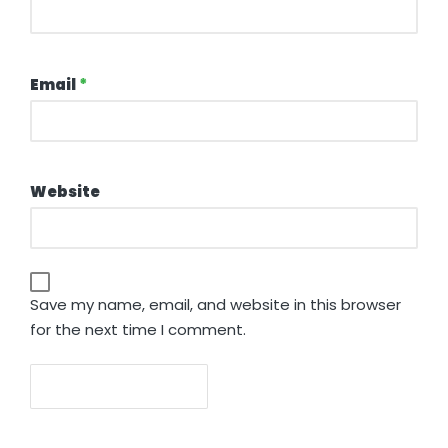
Email
*
Website
Save my name, email, and website in this browser
for the next time I comment.