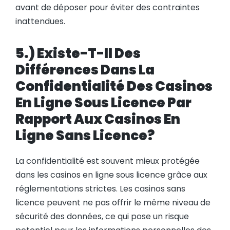
avant de déposer pour éviter des contraintes
inattendues.
5.) Existe-T-Il Des
Différences Dans La
Confidentialité Des Casinos
En Ligne Sous Licence Par
Rapport Aux Casinos En
Ligne Sans Licence?
La confidentialité est souvent mieux protégée
dans les casinos en ligne sous licence grâce aux
réglementations strictes. Les casinos sans
licence peuvent ne pas offrir le même niveau de
sécurité des données, ce qui pose un risque