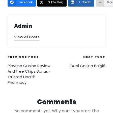
Facebook
X (Twitter)
LinkedIn
Mor
Admin
View All Posts
PREVIOUS POST
NEXT POST
Playfina Casino Review
iDeal Casino België
And Free Chips Bonus –
Trusted Health
Pharmacy
Comments
No comments yet. Why don’t you start the