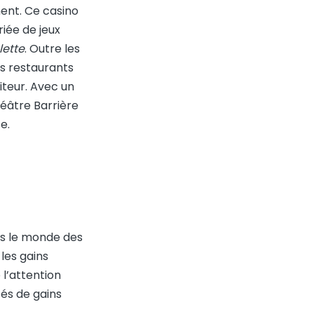
ment. Ce casino
iée de jeux
lette
. Outre les
es restaurants
iteur. Avec un
héâtre Barrière
e.
ans le monde des
 les gains
 l’attention
és de gains