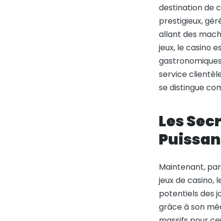
destination de 
prestigieux, gér
allant des mach
jeux, le casino
gastronomiques 
service clientèl
se distingue co
Les Secr
Puissan
Maintenant, parl
jeux de casino, 
potentiels des j
grâce à son méc
massifs pour ce