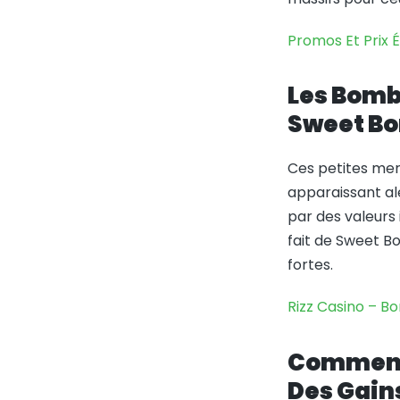
Promos Et Prix
Les Bombe
Sweet Bo
Ces petites merv
apparaissant al
par des valeurs 
fait de Sweet B
fortes.
Rizz Casino – B
Comment 
Des Gains