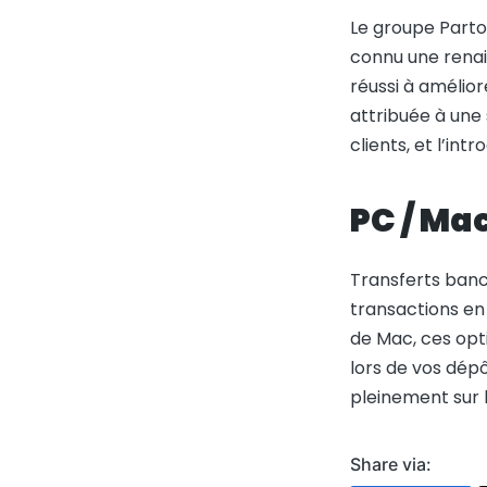
Le groupe Parto
connu une renai
réussi à amélior
attribuée à une
clients, et l’int
PC / Ma
Transferts banc
transactions en 
de Mac, ces opt
lors de vos dépô
pleinement sur l
Share via: