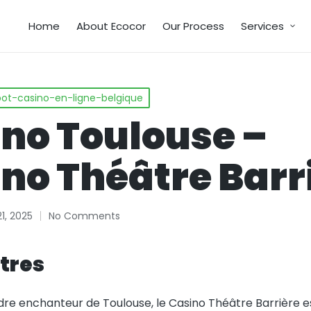
Home
About Ecocor
Our Process
Services
ot-casino-en-ligne-belgique
no Toulouse –
no Théâtre Barr
21, 2025
No Comments
tres
adre enchanteur de Toulouse, le Casino Théâtre Barrière e