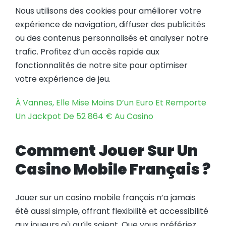
Nous utilisons des cookies pour améliorer votre
expérience de navigation, diffuser des publicités
ou des contenus personnalisés et analyser notre
trafic. Profitez d’un accès rapide aux
fonctionnalités de notre site pour optimiser
votre expérience de jeu.
À Vannes, Elle Mise Moins D’un Euro Et Remporte
Un Jackpot De 52 864 € Au Casino
Comment Jouer Sur Un
Casino Mobile Français ?
Jouer sur un casino mobile français n’a jamais
été aussi simple, offrant flexibilité et accessibilité
aux joueurs où qu’ils soient. Que vous préfériez