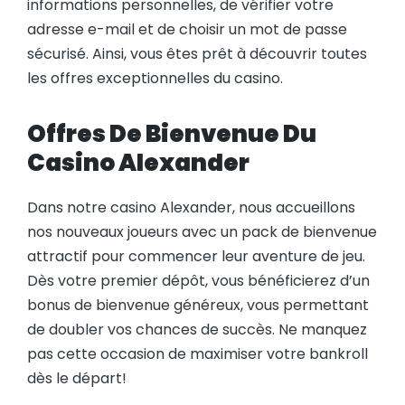
informations personnelles, de vérifier votre
adresse e-mail et de choisir un mot de passe
sécurisé. Ainsi, vous êtes prêt à découvrir toutes
les offres exceptionnelles du casino.
Offres De Bienvenue Du
Casino Alexander
Dans notre casino Alexander, nous accueillons
nos nouveaux joueurs avec un pack de bienvenue
attractif pour commencer leur aventure de jeu.
Dès votre premier dépôt, vous bénéficierez d’un
bonus de bienvenue généreux, vous permettant
de doubler vos chances de succès. Ne manquez
pas cette occasion de maximiser votre bankroll
dès le départ!