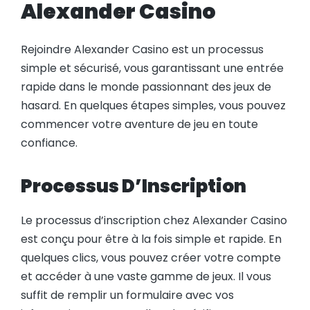
Alexander Casino
Rejoindre Alexander Casino est un processus
simple et sécurisé, vous garantissant une entrée
rapide dans le monde passionnant des jeux de
hasard. En quelques étapes simples, vous pouvez
commencer votre aventure de jeu en toute
confiance.
Processus D’Inscription
Le processus d’inscription chez Alexander Casino
est conçu pour être à la fois simple et rapide. En
quelques clics, vous pouvez créer votre compte
et accéder à une vaste gamme de jeux. Il vous
suffit de remplir un formulaire avec vos