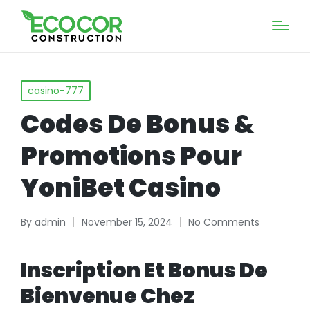
casino-777
Codes De Bonus &
Promotions Pour
YoniBet Casino
By
admin
November 15, 2024
No Comments
Inscription Et Bonus De
Bienvenue Chez