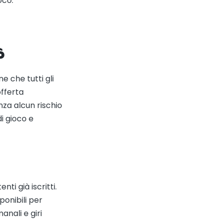
oco.
ò
e che tutti gli
offerta
nza alcun rischio
di gioco e
ti già iscritti.
ponibili per
anali e giri