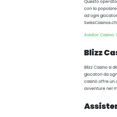
Questo operatore
con la popolare 
ad ogni giocator
SwissCasinos.ch
Aviator Casino:
Blizz Ca
Blizz Casino si 
giocatori da ogn
casinò offre un 
avventure nel m
Assiste