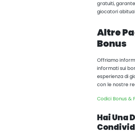
gratuiti, garant
giocatori abitual
Altre P
Bonus
Offriamo informa
informati sui bo
esperienza di g
con le nostre re
Codici Bonus & 
Hai Una 
Condivid