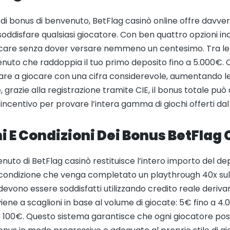
 di bonus di benvenuto, BetFlag casinò online offre davve
oddisfare qualsiasi giocatore. Con ben quattro opzioni incre
giocare senza dover versare nemmeno un centesimo. Tra le 
enuto che raddoppia il tuo primo deposito fino a 5.000€. 
iare a giocare con una cifra considerevole, aumentando le 
re, grazie alla registrazione tramite CIE, il bonus totale può
incentivo per provare l’intera gamma di giochi offerti dal
i E Condizioni Dei Bonus BetFlag
enuto di BetFlag casinò restituisce l’intero importo del dep
condizione che venga completato un playthrough 40x sull
ti devono essere soddisfatti utilizzando credito reale deriva
iene a scaglioni in base al volume di giocate: 5€ fino a 4.
e 100€. Questo sistema garantisce che ogni giocatore pos