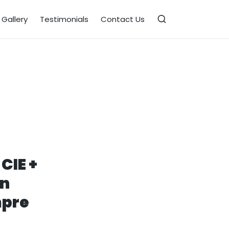
Gallery
Testimonials
Contact Us
CIE +
Un
mpre