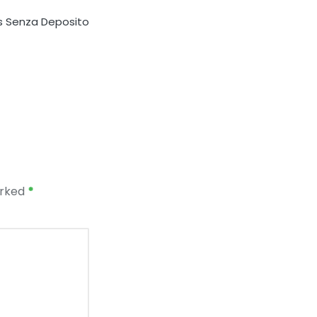
s Senza Deposito
arked
*