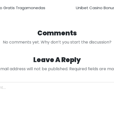
no Gratis Tragamonedas
Unibet Casino Bonu
Comments
No comments yet. Why don’t you start the discussion?
Leave A Reply
mail address will not be published.
Required fields are m