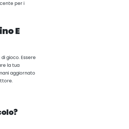
cente per i
ino E
 di gioco. Essere
re la tua
imani aggiornato
ttore.
colo?