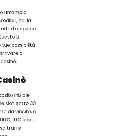
ro un’ampia
dibili, hai la
offerte, spicca
Questo ti
tue possibilità
 arrivare a
 casinò.
 Casinò
osito iniziale
e slot entro 30
nte da vincite, e
000€, 10€ fino a
sa trarre