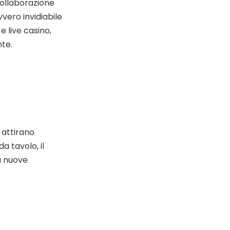
collaborazione
vero invidiabile
e live casino,
te.
 attirano
a tavolo, il
a nuove