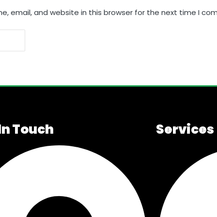
, email, and website in this browser for the next time I co
In Touch
Services