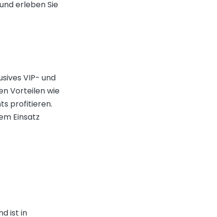
 und erleben Sie
usives VIP- und
n Vorteilen wie
s profitieren.
dem Einsatz
 ist in