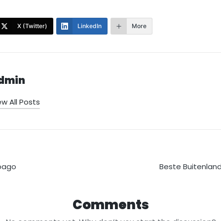
X (Twitter)
LinkedIn
More
dmin
ew All Posts
epago
Beste Buitenlan
Comments