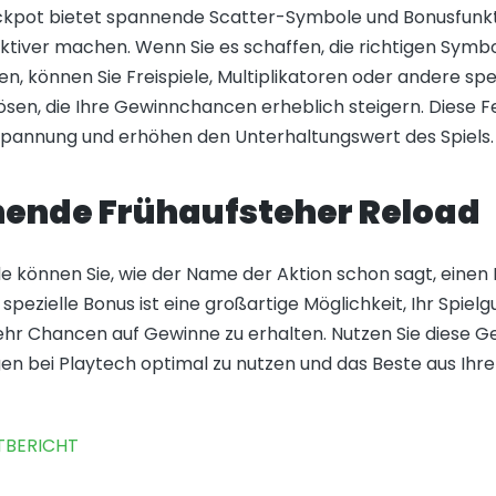
ckpot bietet spannende Scatter-Symbole und Bonusfunkti
aktiver machen. Wenn Sie es schaffen, die richtigen Symbo
n, können Sie Freispiele, Multiplikatoren oder andere spe
ösen, die Ihre Gewinnchancen erheblich steigern. Diese 
 Spannung und erhöhen den Unterhaltungswert des Spiels.
ende Frühaufsteher Reload
können Sie, wie der Name der Aktion schon sagt, einen
 spezielle Bonus ist eine großartige Möglichkeit, Ihr Spiel
r Chancen auf Gewinne zu erhalten. Nutzen Sie diese G
ngen bei Playtech optimal zu nutzen und das Beste aus 
TBERICHT