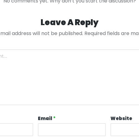
No comments yet. Why don’t you start the discussion?
Leave A Reply
mail address will not be published.
Required fields are m
Email
*
Website