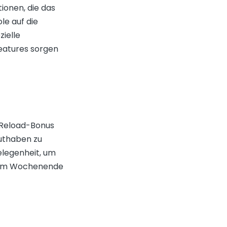
onen, die das
le auf die
zielle
Features sorgen
 Reload-Bonus
guthaben zu
elegenheit, um
Ihrem Wochenende