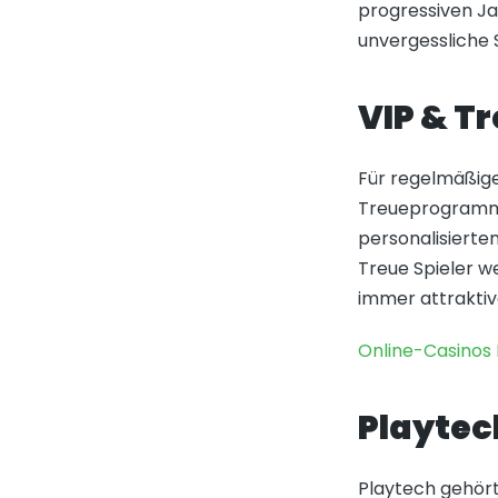
progressiven Ja
unvergessliche
VIP & 
Für regelmäßige 
Treueprogramm a
personalisierte
Treue Spieler w
immer attraktiv
Online-Casinos 
Playtec
Playtech gehört