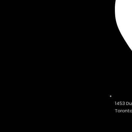
1453 Du
Toronto