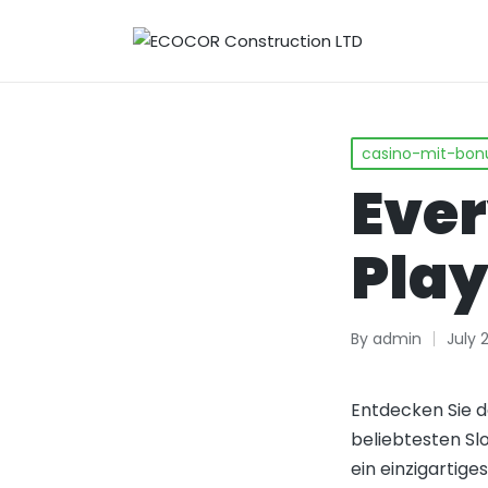
casino-mit-bon
Ever
Pla
By
admin
July 
Entdecken Sie d
beliebtesten Slo
ein einzigartig