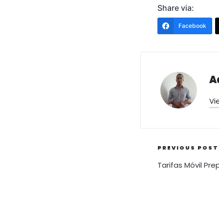
Share via:
Facebook
A
Vi
PREVIOUS POST
Tarifas Móvil Pr