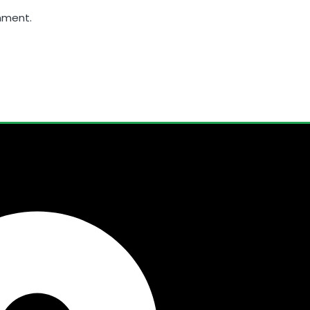
mment.