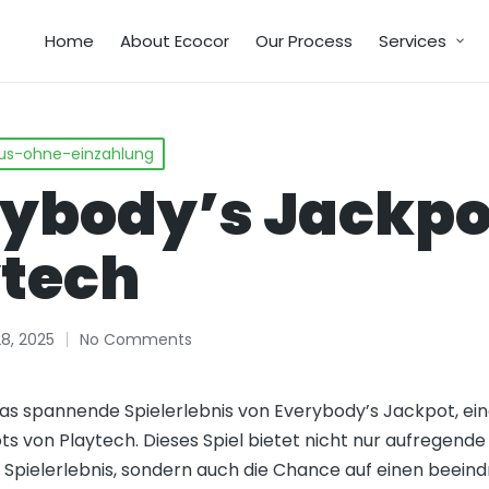
Home
About Ecocor
Our Process
Services
us-ohne-einzahlung
ybody’s Jackpo
ytech
28, 2025
No Comments
as spannende Spielerlebnis von Everybody’s Jackpot, ei
ts von Playtech. Dieses Spiel bietet nicht nur aufregende
es Spielerlebnis, sondern auch die Chance auf einen beei