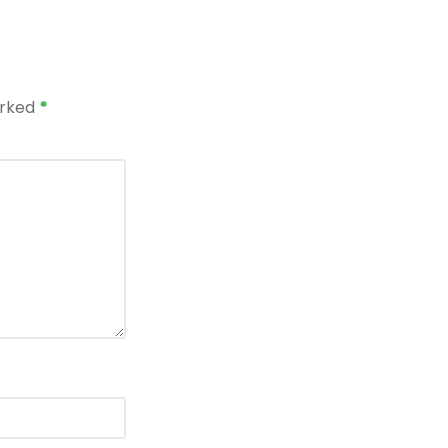
arked
*