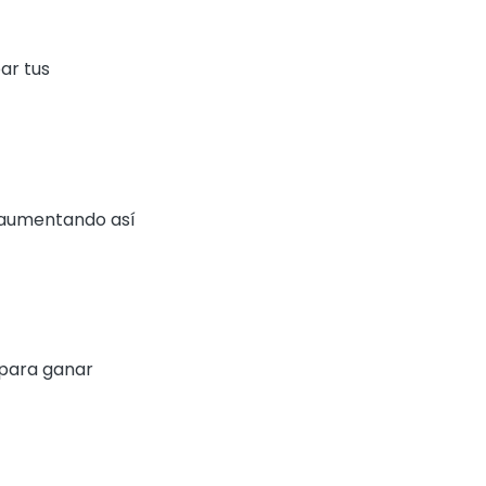
ar tus
 aumentando así
 para ganar