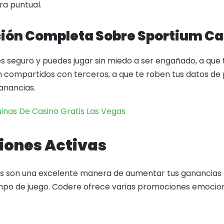
a puntual.
ión Completa Sobre Sportium Ca
es seguro y puedes jugar sin miedo a ser engañado, a que 
 compartidos con terceros, a que te roben tus datos de 
anancias.
nas De Casino Gratis Las Vegas
ones Activas
s son una excelente manera de aumentar tus ganancias 
empo de juego. Codere ofrece varias promociones emocio