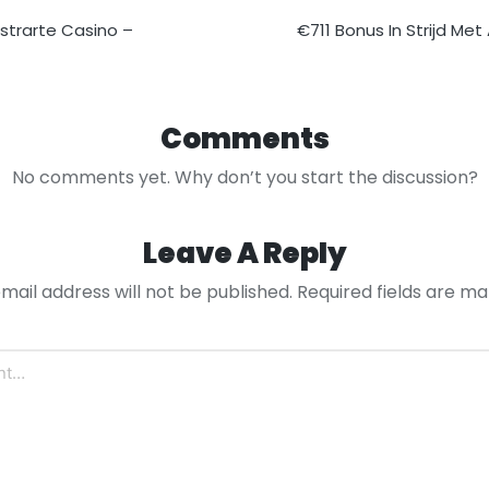
istrarte Casino –
€711 Bonus In Strijd Met 
Comments
No comments yet. Why don’t you start the discussion?
Leave A Reply
mail address will not be published.
Required fields are m