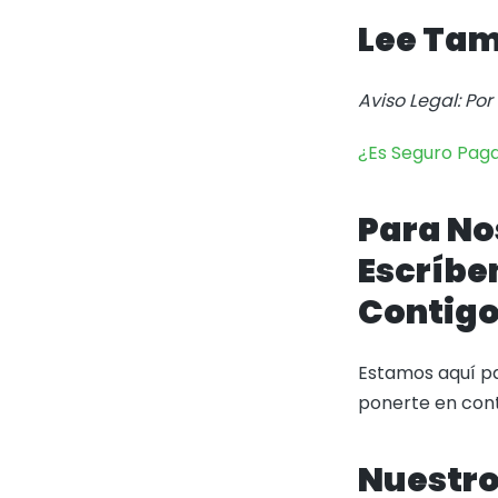
Lee Ta
Aviso Legal: Por
¿Es Seguro Paga
Para No
Escríbe
Contigo
Estamos aquí pa
ponerte en cont
Nuestro