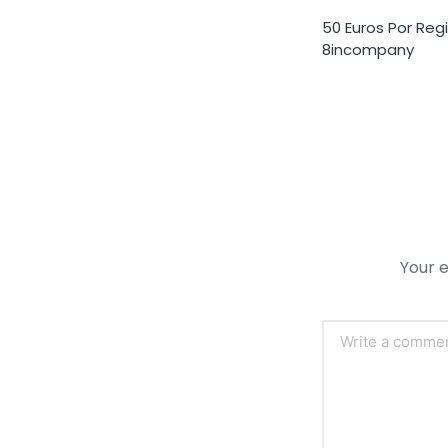
50 Euros Por Reg
8incompany
Your e