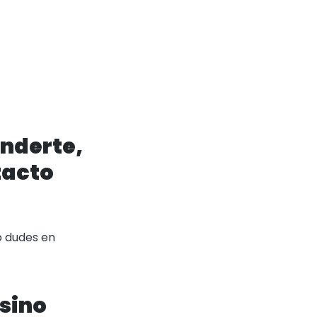
enderte,
tacto
o dudes en
sino