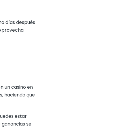
cho días después
. Aprovecha
en un casino en
s, haciendo que
Puedes estar
s ganancias se