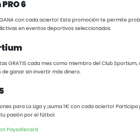
 PRO 6
y GANA con cada acierto! Esta promoción te permite prob
dictivas en eventos deportivos seleccionados.
rtium
tas GRATIS cada mes como miembro del Club Sportium,
s de ganar sin invertir más dinero.
5
iones para La Liga y ¡suma 1€ con cada acierto! Participa
tu pasión por el fútbol.
Con Paysafecard