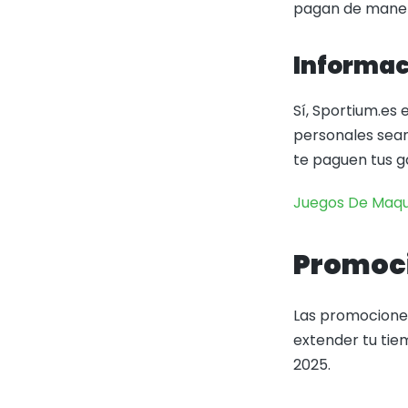
pagan de maner
Informac
Sí, Sportium.es 
personales sean
te paguen tus g
Juegos De Maqui
Promoci
Las promocione
extender tu ti
2025.