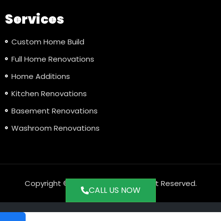
Services
Custom Home Build
Full Home Renovations
Home Additions
Kitchen Renovations
Basement Renovations
Washroom Renovations
Copyright © 2023 ECOCOR – All Right Reserved.
CALL US NOW