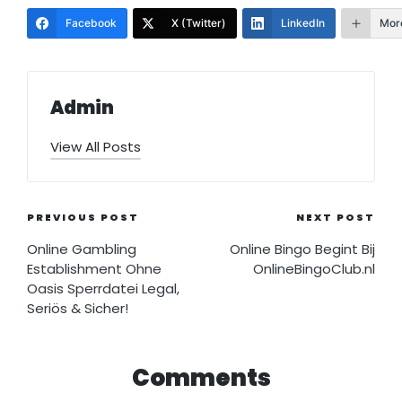
Facebook
X (Twitter)
LinkedIn
Mor
Admin
View All Posts
PREVIOUS POST
NEXT POST
Online Gambling
Online Bingo Begint Bij
Establishment Ohne
OnlineBingoClub.nl
Oasis Sperrdatei Legal,
Seriös & Sicher!
Comments