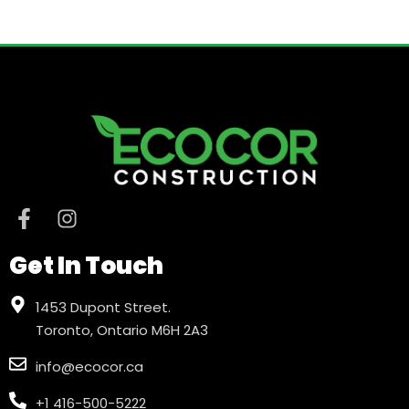
Get In Touch
1453 Dupont Street.
Toronto, Ontario M6H 2A3
info@ecocor.ca
+1 416-500-5222