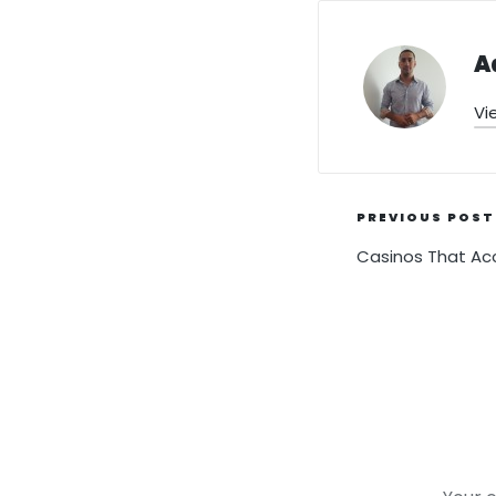
A
Vi
PREVIOUS POST
Casinos That Ac