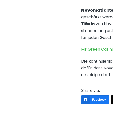
Novomatic
ste
geschätzt werde
Titeln
von Novom
stundenlang unt
für jeden Gesch
Mr Green Casino
Die kontinuierl
dafür, dass Nov
um einige der b
Share via:
Facebook