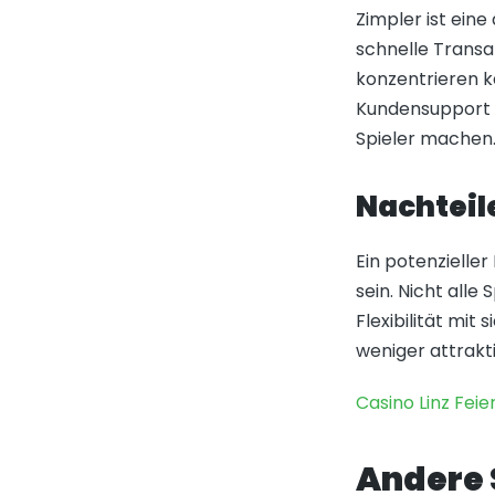
Zimpler ist ein
schnelle Transak
konzentrieren k
Kundensupport s
Spieler machen
Nachteil
Ein potenzielle
sein. Nicht alle
Flexibilität mi
weniger attrakt
Casino Linz Fei
Andere 