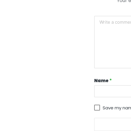
Your e
Name
*
Save my name