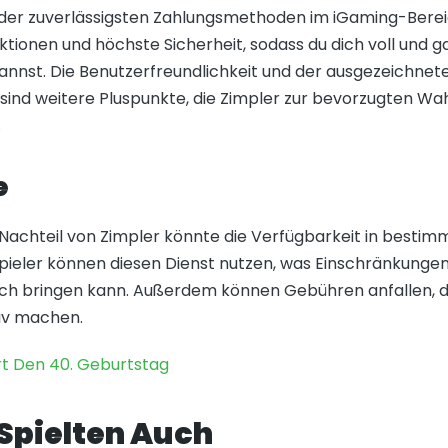
e der zuverlässigsten Zahlungsmethoden im iGaming-Bereic
tionen und höchste Sicherheit, sodass du dich voll und ga
annst. Die Benutzerfreundlichkeit und der ausgezeichnet
ind weitere Pluspunkte, die Zimpler zur bevorzugten Wahl
.
e
r Nachteil von Zimpler könnte die Verfügbarkeit in besti
 Spieler können diesen Dienst nutzen, was Einschränkungen
t sich bringen kann. Außerdem können Gebühren anfallen, d
iv machen.
ert Den 40. Geburtstag
Spielten Auch