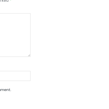
arked
*
mment.