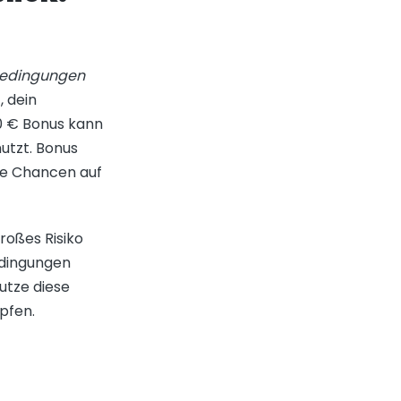
bedingungen
, dein
00 € Bonus kann
utzt. Bonus
ine Chancen auf
großes Risiko
edingungen
utze diese
pfen.