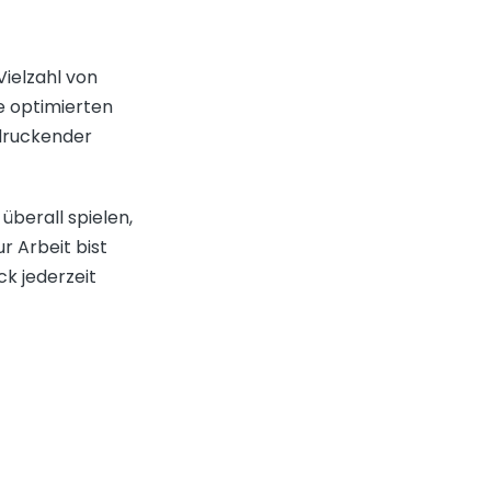
Vielzahl von
e optimierten
ndruckender
überall spielen,
r Arbeit bist
ck jederzeit