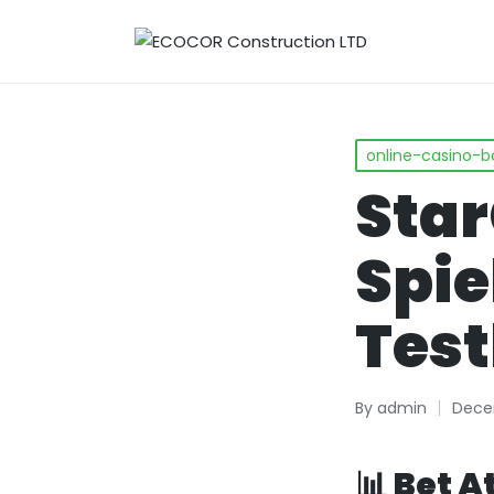
online-casino-b
Sta
Spi
Test
By
admin
Dece
📊 Bet 